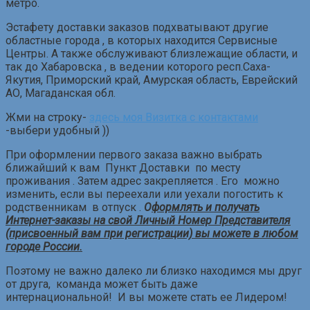
метро.
Эстафету доставки заказов подхватывают другие
областные города , в которых находится Сервисные
Центры. А также обслуживают близлежащие области, и
так до Хабаровска , в ведении которого респ.Саха-
Якутия, Приморский край, Амурская область, Еврейский
АО, Магаданская обл.
Жми на строку-
здесь моя Визитка с контактами
-выбери удобный ))
При оформлении первого заказа важно выбрать
ближайший к вам Пункт Доставки по месту
проживания . Затем адрес закрепляется . Его можно
изменить, если вы переехали или уехали погостить к
родственникам в отпуск .
О
формлять и получать
Интернет-заказы на свой Личный Номер Представителя
(присвоенный вам при регистрации) вы можете в любом
городе России.
Поэтому не важно далеко ли близко находимся мы друг
от друга, команда может быть даже
интернациональной! И вы можете стать ее Лидером!