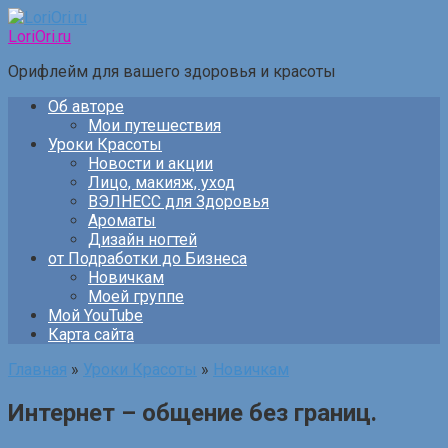
Перейти
к
LoriOri.ru
контенту
Орифлейм для вашего здоровья и красоты
Об авторе
Мои путешествия
Уроки Красоты
Новости и акции
Лицо, макияж, уход
ВЭЛНЕСС для Здоровья
Ароматы
Дизайн ногтей
от Подработки до Бизнеса
Новичкам
Моей группе
Мой YouTube
Карта сайта
Главная
»
Уроки Красоты
»
Новичкам
Интернет – общение без границ.