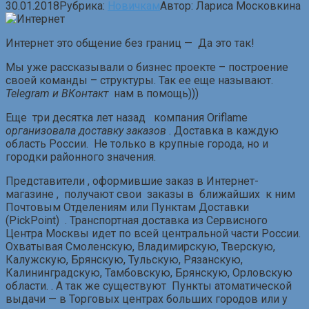
30.01.2018
Рубрика:
Новичкам
Автор:
Лариса Московкина
Интернет это общение без границ — Да это так!
Мы уже рассказывали о бизнес проекте – построение
своей команды – структуры. Так ее еще называют.
Telegram и ВКонтакт
нам в помощь)))
Еще три десятка лет назад компания Oriflame
организовала доставку заказов
. Доставка в каждую
область России. Не только в крупные города, но и
городки районного значения.
Представители , оформившие заказ в Интернет-
магазине , получают свои заказы в ближайших к ним
Почтовым Отделениям или Пунктам Доставки
(PickPoint) . Транспортная доставка из Сервисного
Центра Москвы идет по всей центральной части России.
Охватывая Смоленскую, Владимирскую, Тверскую,
Калужскую, Брянскую, Тульскую, Рязанскую,
Калининградскую, Тамбовскую, Брянскую, Орловскую
области. . А так же существуют Пункты атоматической
выдачи — в Торговых центрах больших городов или у