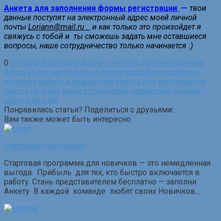
Анкета для заполнения формы регистрации
—
твои
данные поступят на электронный адрес моей личной
почты
Loriann@mail.ru .
и как только это произойдет я
свяжусь с тобой и ты сможешь задать мне оставшиеся
вопросы, наше сотрудничество только начинается :)
0
Oriflame
бесплатно
бизнес он-лайн
дополнительный
доход
Интернет
Интернет-заказ
подработка
работа в
интернет
работа для мамочек
работа для пенсионеров
работа на дому
работа студентам
сервисных пунктах
обслуживания
Понравилась статья? Поделиться с друзьями:
Вам также может быть интересно
Стартовая программа
Стартовая программа для новичков — это немедленная
выгода. Прибыль для тех, кто быстро включается в
работу. Стань представителем бесплатно — заполни
Анкету В каждой команде любят своих Новичков…